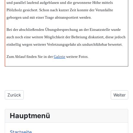
und parallel laufend aufgeblasen und die gewonnene Höhe mittels
Plölzholz gesichert. Schon nach kurzer Zeit konnte der Verunfallte
geborgen und mit einer Trage abtransportiert werden.
Bei der abschließenden Übungsbesprechung an der Einsatzstelle wurde
auch noch eine weitere Möglichkeit der Befreiung diskutiert, diese jedoch
einhellig wegen weiterer Verletzungsgefahr als undurchführbar bewertet.
Zum Ablauf finden Sie in der
Galerie
weitere Fotos.
Vorheriger Beitrag: 2024_04_02_Übung
Nächster 
Zurück
Weiter
Hauptmenü
Startseite