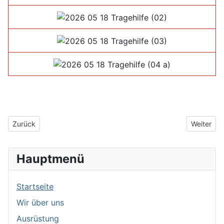
Vorheriger Beitrag: 2026_05_23_Fahrzeugbrand
Nächster 
Zurück
Weiter
Hauptmenü
Startseite
Wir über uns
Ausrüstung