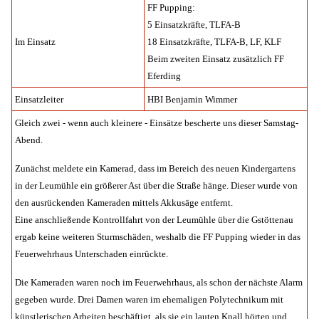
FF Pupping:
5 Einsatzkräfte, TLFA-B
Im Einsatz
18 Einsatzkräfte, TLFA-B, LF, KLF
Beim zweiten Einsatz zusätzlich FF
Eferding
Einsatzleiter
HBI Benjamin Wimmer
Gleich zwei - wenn auch kleinere - Einsätze bescherte uns dieser Samstag-
Abend.
Zunächst meldete ein Kamerad, dass im Bereich des neuen Kindergartens
in der Leumühle ein größerer Ast über die Straße hänge. Dieser wurde von
den ausrückenden Kameraden mittels Akkusäge entfernt.
Eine anschließende Kontrollfahrt von der Leumühle über die Gstöttenau
ergab keine weiteren Sturmschäden, weshalb die FF Pupping wieder in das
Feuerwehrhaus Unterschaden einrückte.
Die Kameraden waren noch im Feuerwehrhaus, als schon der nächste Alarm
gegeben wurde. Drei Damen waren im ehemaligen Polytechnikum mit
künstlerischen Arbeiten beschäftigt, als sie ein lauten Knall hörten und