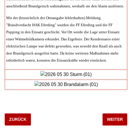
anschließend Brandgeruch wahrnahmen, weshalb sie den Alarm auslösten.
Mit der (hinsichtlich der Ortsangabe fehlerhaften) Meldung
"Brandverdacht HAK Eferding" wurden die FF Eferding und die FF
Pupping in den Einsatz geschickt. Vor Ort wurde die Lage unter Einsatz
einer Wärmebildkamera erkundet. Das Ergebnis: Der Kondensator einer
elektrischen Lampe war defekt geworden, was sowohl den Knall als auch
den Brandgeruch ausgelöst hatte. Da keine weiteren Maßnahmen mehr
erforderlich waren, konnten die Einsatzkräfte wieder einrücken.
VORHERIGER BEITRAG: 2026_06_09_BRANDVERDACHT
NÄCHSTER 
ZURÜCK
WEITER