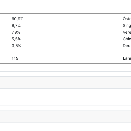
60,9%
Öste
9,7%
Sin
7,9%
Vere
5,5%
Chi
3,5%
Deu
115
Län