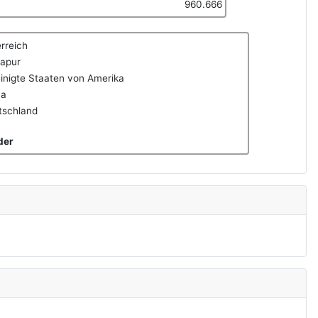
960.666
rreich
gapur
inigte Staaten von Amerika
na
tschland
der