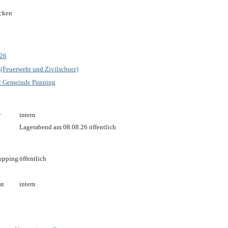
icken
026
 (Feuerwehr und Zivilschutz)
r Gemeinde Pupping
r
intern
Lagerabend am 08.08.26 öffentlich
Pupping
öffentlich
st
intern