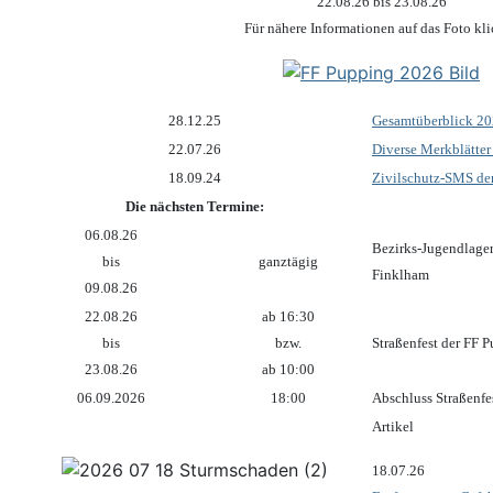
22.08.26 bis 23.08.26
Für nähere Informationen auf das Foto kl
28.12.25
Gesamtüberblick 2
22.07.26
Diverse Merkblätter
18.09.24
Zivilschutz-SMS de
Die nächsten Termine:
06.08.26
Bezirks-Jugendlage
bis
ganztägig
Finklham
09.08.26
22.08.26
ab 16:30
bis
bzw.
Straßenfest der FF 
23.08.26
ab 10:00
06.09.2026
18:00
Abschluss Straßenfe
Artikel
18.07.26