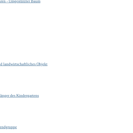
hren - Umgestürzter Baum
nd landwirtschaftliches Objekt
änger des Kindergartens
gendgruppe