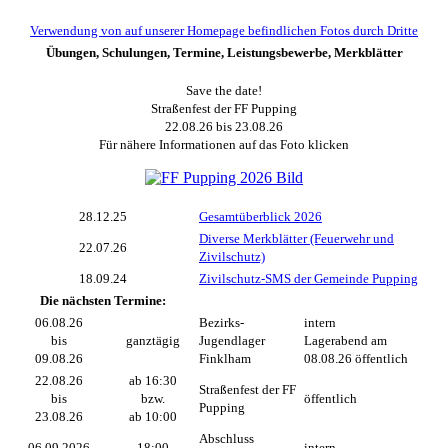
Verwendung von auf unserer Homepage befindlichen Fotos durch Dritte
Übungen, Schulungen, Termine, Leistungsbewerbe, Merkblätter
Save the date!
Straßenfest der FF Pupping
22.08.26 bis 23.08.26
Für nähere Informationen auf das Foto klicken
28.12.25
Gesamtüberblick 2026
Diverse Merkblätter (Feuerwehr und
22.07.26
Zivilschutz)
18.09.24
Zivilschutz-SMS der Gemeinde Pupping
Die nächsten Termine:
06.08.26
Bezirks-
intern
bis
ganztägig
Jugendlager
Lagerabend am
09.08.26
Finklham
08.08.26 öffentlich
22.08.26
ab 16:30
Straßenfest der FF
bis
bzw.
öffentlich
Pupping
23.08.26
ab 10:00
Abschluss
06.09.2026
18:00
intern