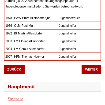
Aktuell (05.09.2009) besteht die Jugendgruppe aus 11
Jugendfeuerwehrmitgliedern. Sie werden betreut seit/von:
1978
HAW Ernst Allersdorfer jun.
Jugendbetreuer
1986
OLM Paul Mair
Jugendhelfer
1992
BI Martin Allersdorfer
Jugendhelfer
2003
LM Florian Allersdorfer
Jugendhelfer
2004
LM Gerald Allersdorfer
Jugendhelfer
2007
HFM Thomas Huemer
Jugendhelfer
VORHERIGER BEITRAG: 20100805 JUGENDLAGER ASCHACH
NÄCHSTER B
ZURÜCK
WEITER
Hauptmenü
Startseite