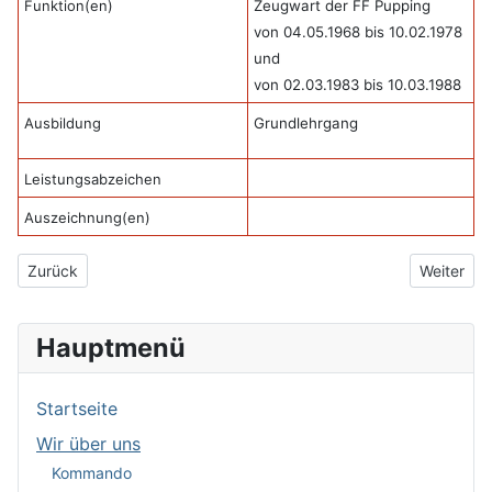
Funktion(en)
Zeugwart der FF Pupping
von 04.05.1968 bis 10.02.1978
und
von 02.03.1983 bis 10.03.1988
Ausbildung
Grundlehrgang
Leistungsabzeichen
Auszeichnung(en)
Vorheriger Beitrag: Falzberger Gustav
Nächster B
Zurück
Weiter
Hauptmenü
Startseite
Wir über uns
Kommando