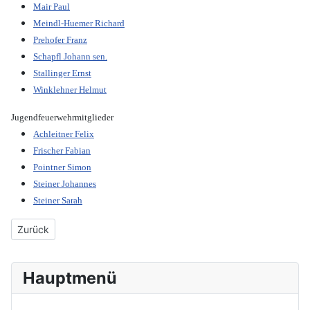
Mair Paul
Meindl-Huemer Richard
Prehofer Franz
Schapfl Johann sen.
Stallinger Ernst
Winklehner Helmut
Jugendfeuerwehrmitglieder
Achleitner Felix
Frischer Fabian
Pointner Simon
Steiner Johannes
Steiner Sarah
Vorheriger Beitrag: Gründlinger Robert
Zurück
Hauptmenü