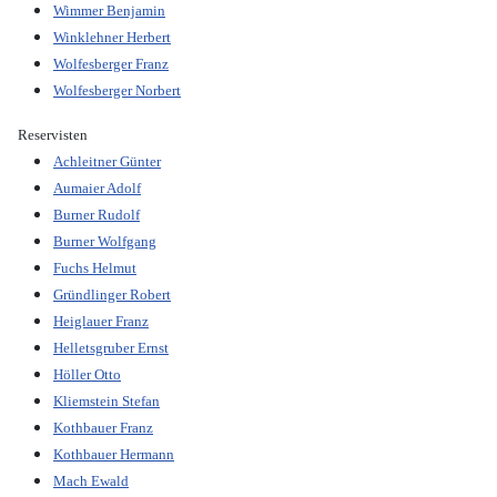
Wimmer Benjamin
Winklehner Herbert
Wolfesberger Franz
Wolfesberger Norbert
Reservisten
Achleitner Günter
Aumaier Adolf
Burner Rudolf
Burner Wolfgang
Fuchs Helmut
Gründlinger Robert
Heiglauer Franz
Helletsgruber Ernst
Höller Otto
Kliemstein Stefan
Kothbauer Franz
Kothbauer Hermann
Mach Ewald